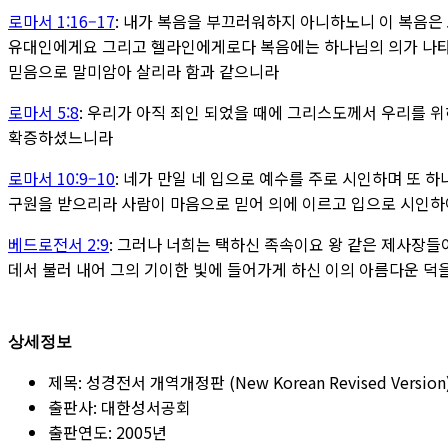
로마서 1:16–17
:
내가 복음을 부끄러워하지 아니하노니 이 복음은 
유대인에게요 그리고 헬라인에게로다
복음에는 하나님의 의가 나타
믿음으로 말미암아 살리라 함과 같으니라
로마서 5:8
:
우리가 아직 죄인 되었을 때에 그리스도께서 우리를 
확증하셨느니라
로마서 10:9–10
:
네가 만일 네 입으로 예수를 주로 시인하며 또 하
구원을 받으리라
사람이 마음으로 믿어 의에 이르고 입으로 시인
베드로전서 2:9
:
그러나 너희는 택하신 족속이요 왕 같은 제사장들
데서 불러 내어 그의 기이한 빛에 들어가게 하신 이의 아름다운 덕
상세정보
제목: 성경전서 개역개정판 (New Korean Revised Version
출판사: 대한성서공회
출판연도: 2005년